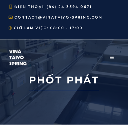
Chuyển
ĐIỆN THOẠI:
(84) 24-3394-0671
đến
CONTACT@VINATAIYO-SPRING.COM
nội
dung
GIỜ LÀM VIỆC: 08:00 - 17:00
MENU
PHỐT PHÁT